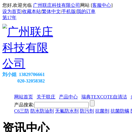
您好,欢迎光临
广州联庄科技有限公司
网站 [
客服中心
]
设为首页
|
收藏本站
|
繁体中文
|
手机版
|
我的订单
第
17
年
刘小姐 13829706661
020-32058382
网站首页
关于联庄
产品中心
瑞典TEXCOTE自清洁
产品搜索:
C6三防
防水防油剂
无氟防水剂
防污剂
抗菌剂
抗菌防螨
资讯中心