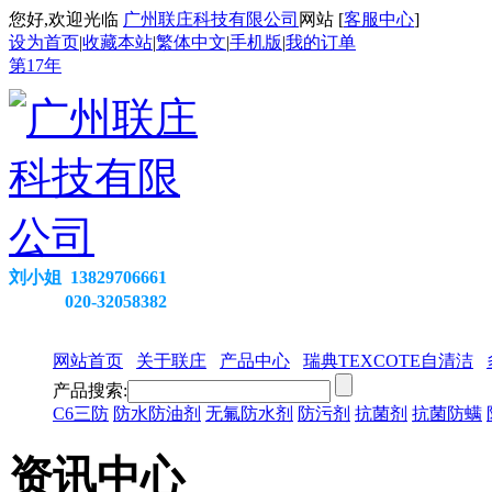
您好,欢迎光临
广州联庄科技有限公司
网站 [
客服中心
]
设为首页
|
收藏本站
|
繁体中文
|
手机版
|
我的订单
第
17
年
刘小姐 13829706661
020-32058382
网站首页
关于联庄
产品中心
瑞典TEXCOTE自清洁
产品搜索:
C6三防
防水防油剂
无氟防水剂
防污剂
抗菌剂
抗菌防螨
资讯中心