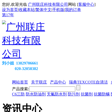
您好,欢迎光临
广州联庄科技有限公司
网站 [
客服中心
]
设为首页
|
收藏本站
|
繁体中文
|
手机版
|
我的订单
第
17
年
刘小姐 13829706661
020-32058382
网站首页
关于联庄
产品中心
瑞典TEXCOTE自清洁
产品搜索:
C6三防
防水防油剂
无氟防水剂
防污剂
抗菌剂
抗菌防螨
资讯中心