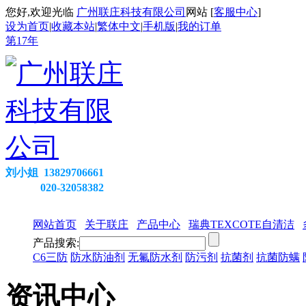
您好,欢迎光临
广州联庄科技有限公司
网站 [
客服中心
]
设为首页
|
收藏本站
|
繁体中文
|
手机版
|
我的订单
第
17
年
刘小姐 13829706661
020-32058382
网站首页
关于联庄
产品中心
瑞典TEXCOTE自清洁
产品搜索:
C6三防
防水防油剂
无氟防水剂
防污剂
抗菌剂
抗菌防螨
资讯中心