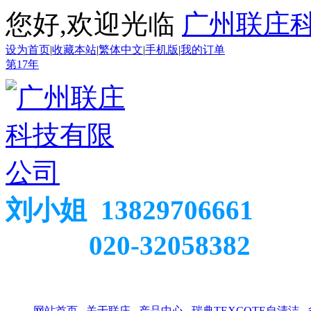
您好,欢迎光临
广州联庄
设为首页
|
收藏本站
|
繁体中文
|
手机版
|
我的订单
第
17
年
刘小姐 13829706661
020-32058382
网站首页
关于联庄
产品中心
瑞典TEXCOTE自清洁