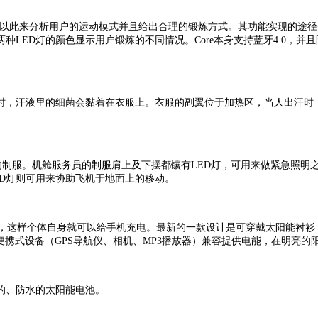
，以此来分析用户的运动模式并且给出合理的锻炼方式。其功能实现的途径
种LED灯的颜色显示用户锻炼的不同情况。Core本身支持蓝牙4.0，
时，汗液里的细菌会黏着在衣服上。衣服的副翼位于加热区，当人出汗时
LED灯的制服。机舱服务员的制服肩上及下摆都镶有LED灯，可用来做紧急
D灯则可用来协助飞机于地面上的移动。
阳能量的衣服，这样个体自身就可以给手机充电。最新的一款设计是可穿戴太阳能
便携式设备（GPS导航仪、相机、MP3播放器）兼容提供电能，在明亮
的、防水的太阳能电池。