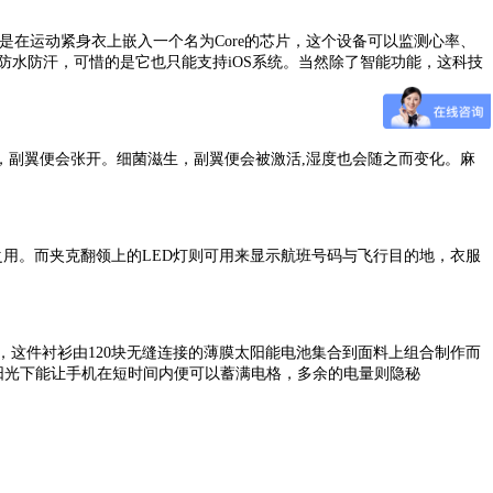
是在运动紧身衣上嵌入一个名为Core的芯片，这个设备可以监测心率、
并且防水防汗，可惜的是它也只能支持iOS系统。当然除了智能功能，这科技
，副翼便会张开。细菌滋生，副翼便会被激活,湿度也会随之而变化。麻
照明之用。而夹克翻领上的LED灯则可用来显示航班号码与飞行目的地，衣服
衬衫，这件衬衫由120块无缝连接的薄膜太阳能电池集合到面料上组合制作而
的阳光下能让手机在短时间内便可以蓄满电格，多余的电量则隐秘