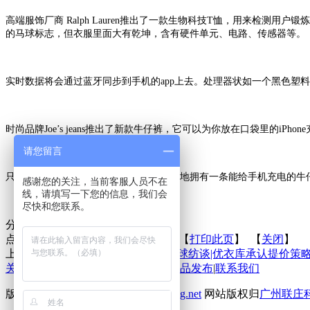
高端服饰厂商 Ralph Lauren推出了一款生物科技T恤，用来检
的马球标志，但衣服里面大有乾坤，含有硬件单元、电路、传感器等。
实时数据将会通过蓝牙同步到手机的app上去。处理器状如一个黑色塑
时尚品牌Joe’s jeans推出了新款牛仔裤，它可以为你放在口袋里的iPhon
请您留言
只要179美元至229美元，女孩们就能奢侈地拥有一条能给手机充电
感谢您的关注，当前客服人员不在
线，请填写一下您的信息，我们会
尽快和您联系。
分享到：
点击次数：
更新时间：2016-10-21 【
打印此页
】 【
关闭
】
上一条：
吸湿发热纤维
下一条：
全球纺谈|优衣库承认提价策
关于联庄
|
标准
|
行业动态
|
技术文章
|
新品发布
|
联系我们
版权所有 2013©
http://www.lianzhuang.net
网站版权归
广州联庄