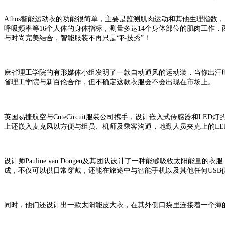
Athos智能运动衣的功能很简单，主要是监测肌肉运动和其他生理指数
呼吸频率等16个人体的身体指标，测量多达14个身体部位的肌肉工作，两
与时尚完美结合，智能服装不再只是“科技秀”！
麻省理工学院的有形媒体小组发明了一款自动通风的运动装，当你出汗
省理工学院与新百伦合作，但不确定这款衣服会不会出现在市场上。
英国易捷航空与CuteCircuit服装公司携手，设计嵌入式传感器和
上还嵌入麦克风以方便与组员、机师及乘客沟通，地勤人员夹克上的LE
设计师Pauline van Dongen及其团队设计了一种能够吸收太
成，不仅可以供日常穿戴，还能在旅途中与智能手机以及其他任何USB
同时，他们还设计出一款太阳能皮大衣，在其外侧口袋里连接着一个薄