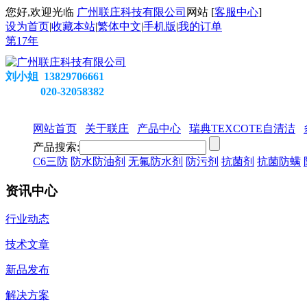
您好,欢迎光临
广州联庄科技有限公司
网站 [
客服中心
]
设为首页
|
收藏本站
|
繁体中文
|
手机版
|
我的订单
第
17
年
刘小姐 13829706661
020-32058382
网站首页
关于联庄
产品中心
瑞典TEXCOTE自清洁
产品搜索:
C6三防
防水防油剂
无氟防水剂
防污剂
抗菌剂
抗菌防螨
资讯中心
行业动态
技术文章
新品发布
解决方案