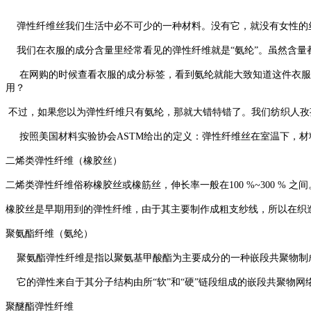
弹性纤维丝我们生活中必不可少的一种材料。没有它，就没有女性的丝
我们在衣服的成分含量里经常看见的弹性纤维就是“氨纶”。虽然含量
在网购的时候查看衣服的成分标签，看到氨纶就能大致知道这件衣服
用？
不过，如果您以为弹性纤维只有氨纶，那就大错特错了。我们纺织人孜
按照美国材料实验协会ASTM给出的定义：弹性纤维丝在室温下，材
二烯类弹性纤维（橡胶丝）
二烯类弹性纤维俗称橡胶丝或橡筋丝，伸长率一般在100 %~300 
橡胶丝是早期用到的弹性纤维，由于其主要制作成粗支纱线，所以在织
聚氨酯纤维（氨纶）
聚氨酯弹性纤维是指以聚氨基甲酸酯为主要成分的一种嵌段共聚物制成的纤维，我国简
它的弹性来自于其分子结构由所“软”和“硬”链段组成的嵌段共聚物网
聚醚酯弹性纤维