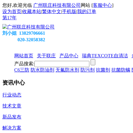
您好,欢迎光临
广州联庄科技有限公司
网站 [
客服中心
]
设为首页
|
收藏本站
|
繁体中文
|
手机版
|
我的订单
第
17
年
刘小姐 13829706661
020-32058382
网站首页
关于联庄
产品中心
瑞典TEXCOTE自清洁
产品搜索:
C6三防
防水防油剂
无氟防水剂
防污剂
抗菌剂
抗菌防螨
资讯中心
行业动态
技术文章
新品发布
解决方案