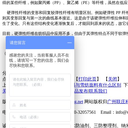
得的某些纤维，例如聚丙烯（PP）、聚乙烯（PE）等纤维，虽然在低
硬弹性纤维的变形和回复较弹性纤维有明显区别。例如硬弹性 PP 
则其变形回复与第一次的曲线基本接近。这是由于该硬弹性纤维拉伸和
生了变化。只有这些结构变化逐渐恢复后，才能回到原来的状态，故它
目前，硬弹性纤维在纺织品中应用不多，但由于其弹性特点不同于软弹
请您留言
（来源：整理自检测）
感谢您的关注，当前客服人员不在
线，请填写一下您的信息，我们会
尽快和您联系。
分享到：
点击次数：
更新时间：2016-08-31 【
打印此页
】 【
关闭
】
上一条：
麻纱是什么面料？麻纱面料与雪纺面料有什么区别
下
关于联庄
|
标准
|
行业动态
|
技术文章
|
新品发布
|
联系我们
版权所有 2013©
http://www.lianzhuang.net
网站版权归
广州联庄
电话：86-20-32058382 传真：86-20-32057561 Emai
诚征下列地区无氟防水剂、六碳防水防油剂、三防整理剂、纳