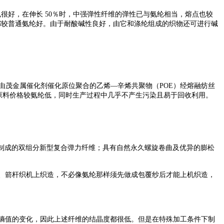
也很好，在伸长 50％时，中强弹性纤维的弹性已与氨纶相当，熔点也较
等都较普通氨纶好。由于耐酸碱性良好，由它和涤纶组成的织物还可进行碱
纤维，由茂金属催化剂催化原位聚合的乙烯—辛烯共聚物（POE）经熔融纺丝
，原料价格较氨纶低，同时生产过程中几乎不产生污染且易于回收利用。
纺丝工艺制成的双组分新型复合弹力纤维；具有自然永久螺旋卷曲及优异的膨松
、箭杆织机上织造，不必像氨纶那样须先做成包覆纱后才能上机织造，
熵值的变化，因此上述纤维的结晶度都很低。但是在特殊加工条件下制