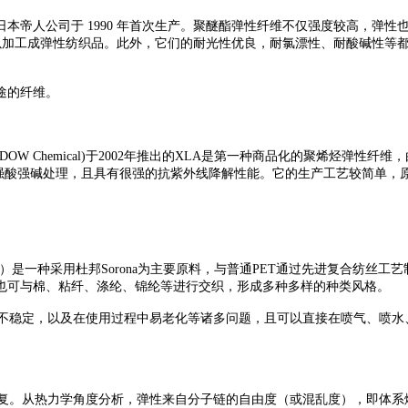
帝人公司于 1990 年首次生产。聚醚酯弹性纤维不仅强度较高，弹性
维也可以加工成弹性纺织品。此外，它们的耐光性优良，耐氯漂性、耐酸碱性
途的纤维。
 Chemical)于2002年推出的XLA是第一种商品化的聚烯烃弹性
漂及强酸强碱处理，且具有很强的抗紫外线降解性能。它的生产工艺较简单
弹性纤维）是一种采用杜邦Sorona为主要原料，与普通PET通过先进复合
也可与棉、粘纤、涤纶、锦纶等进行交织，形成多种多样的种类风格。
稳定，以及在使用过程中易老化等诸多问题，且可以直接在喷气、喷水
。从热力学角度分析，弹性来自分子链的自由度（或混乱度），即体系