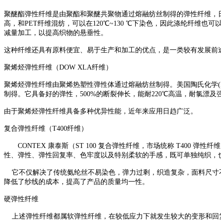
聚醚酯弹性纤维是由聚酯和聚醚共聚物通过熔融纺丝制得的弹性纤维，日本
高，和PET纤维混纺，可以在120℃~130 ℃下染色，因此涤纶纤
减量加工，以提高织物的悬垂性。
这种纤维还具有原料便宜、易于生产和加工的优点，是一类较有发展前
聚烯烃弹性纤维（DOW XLA纤维）
聚烯烃弹性纤维由聚烯热塑性弹性体通过熔融纺丝制得。美国陶氏化学(DOW
制得。它具备好的弹性，500%的断裂伸长，能耐220℃高温，耐氯
由于聚烯烃弹性纤维具备多种优异性能，近年来应用日趋广泛。
复合弹性纤维（T400纤维）
CONTEX 康泰斯（ST 100 复合弹性纤维，市场统称 T400 
性、弹性、弹性回复率、色牢度以及特别柔软的手感，既可单独纯织，
它不仅解决了传统氨纶丝不易染色，弹力过剩，织造复杂，面料尺寸不
降低了纱线的成本，提高了产品的质量均一性。
硬弹性纤维
上述弹性纤维都属软弹性纤维，在较低应力下就发生较大的变形和回复