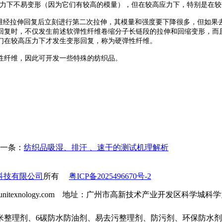
应力下不易变形（因为它们有较高的模量），但在较高应力下，特别是在
纤维经拉伸回复后立刻进行第二次拉伸，其模量和强度要下降很多，但如果
回复时，不仅发生前述软弹性纤维卷缩分子长链段的拉伸和回缩变形，而
们在较高压力下才发生变形回复，称为硬弹性纤维。
性纤维，因此可开发一些特殊的纺织品。
一条：
纺织品吸湿、排汗 、速干的测试机理解析
科技有限公司
所有
粤ICP备2025496670号-2
l：info@unitexnology.com 地址：广州市高新技术产业开发区科学
米整理剂、6碳防水防油剂、易去污整理剂、防污剂、环保防水剂