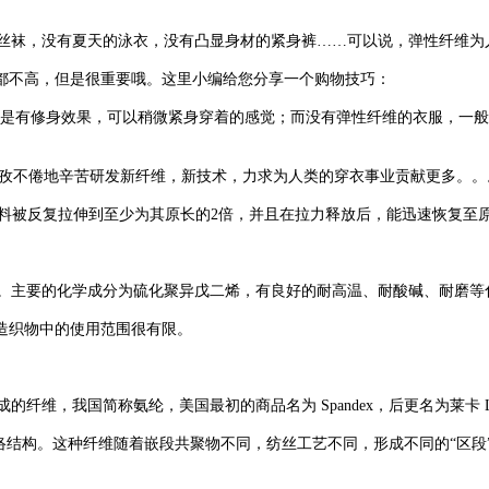
袜，没有夏天的泳衣，没有凸显身材的紧身裤……可以说，弹性纤维为
都不高，但是很重要哦。这里小编给您分享一个购物技巧：
是有修身效果，可以稍微紧身穿着的感觉；而没有弹性纤维的衣服，一般
孜不倦地辛苦研发新纤维，新技术，力求为人类的穿衣事业贡献更多。。
料被反复拉伸到至少为其原长的2倍，并且在拉力释放后，能迅速恢复至原
% 之间。主要的化学成分为硫化聚异戊二烯，有良好的耐高温、耐酸碱、耐
造织物中的使用范围很有限。
称氨纶，美国最初的商品名为 Spandex，后更名为莱卡 Lycra、欧洲名为 
络结构。这种纤维随着嵌段共聚物不同，纺丝工艺不同，形成不同的“区段