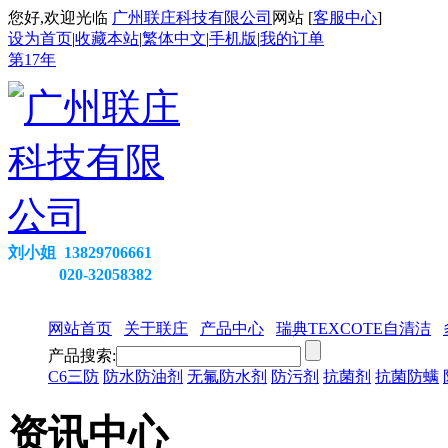
您好,欢迎光临
广州联庄科技有限公司
网站 [
客服中心
]
设为首页
|
收藏本站
|
繁体中文
|
手机版
|
我的订单
第
17
年
刘小姐 13829706661
020-32058382
网站首页
关于联庄
产品中心
瑞典TEXCOTE自清洁
产品搜索:
C6三防
防水防油剂
无氟防水剂
防污剂
抗菌剂
抗菌防螨
资讯中心