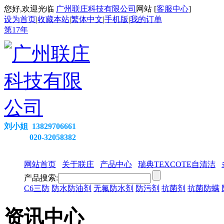
您好,欢迎光临
广州联庄科技有限公司
网站 [
客服中心
]
设为首页
|
收藏本站
|
繁体中文
|
手机版
|
我的订单
第
17
年
刘小姐 13829706661
020-32058382
网站首页
关于联庄
产品中心
瑞典TEXCOTE自清洁
产品搜索:
C6三防
防水防油剂
无氟防水剂
防污剂
抗菌剂
抗菌防螨
资讯中心