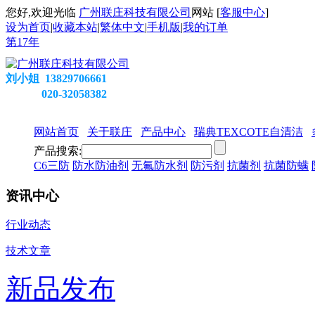
您好,欢迎光临
广州联庄科技有限公司
网站 [
客服中心
]
设为首页
|
收藏本站
|
繁体中文
|
手机版
|
我的订单
第
17
年
刘小姐 13829706661
020-32058382
网站首页
关于联庄
产品中心
瑞典TEXCOTE自清洁
产品搜索:
C6三防
防水防油剂
无氟防水剂
防污剂
抗菌剂
抗菌防螨
资讯中心
行业动态
技术文章
新品发布