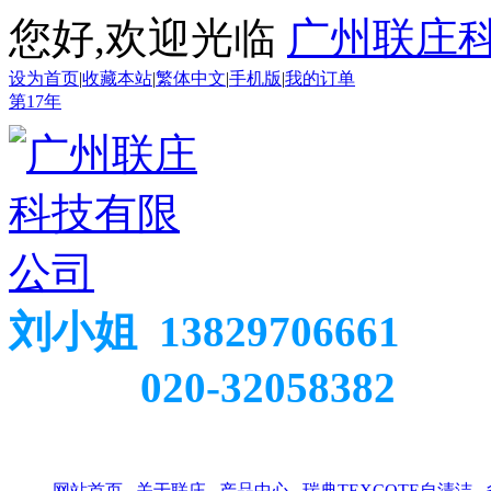
您好,欢迎光临
广州联庄
设为首页
|
收藏本站
|
繁体中文
|
手机版
|
我的订单
第
17
年
刘小姐 13829706661
020-32058382
网站首页
关于联庄
产品中心
瑞典TEXCOTE自清洁