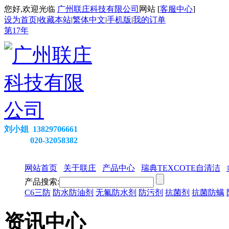
您好,欢迎光临
广州联庄科技有限公司
网站 [
客服中心
]
设为首页
|
收藏本站
|
繁体中文
|
手机版
|
我的订单
第
17
年
刘小姐 13829706661
020-32058382
网站首页
关于联庄
产品中心
瑞典TEXCOTE自清洁
产品搜索:
C6三防
防水防油剂
无氟防水剂
防污剂
抗菌剂
抗菌防螨
资讯中心