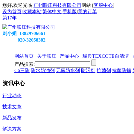
您好,欢迎光临
广州联庄科技有限公司
网站 [
客服中心
]
设为首页
|
收藏本站
|
繁体中文
|
手机版
|
我的订单
第
17
年
刘小姐 13829706661
020-32058382
网站首页
关于联庄
产品中心
瑞典TEXCOTE自清洁
产品搜索:
C6三防
防水防油剂
无氟防水剂
防污剂
抗菌剂
抗菌防螨
资讯中心
行业动态
技术文章
新品发布
解决方案