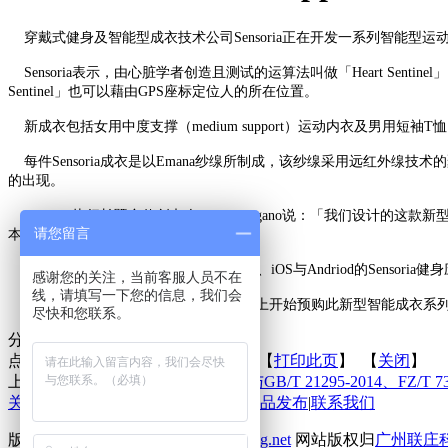
穿戴式健身及智能型成衣技术公司Sensoria正在开发一系列智能
Sensoria表示，由心脏学者创造且测试的运算法叫做「Heart Se
Sentinel」也可以藉由GPS座标定位人的所在位置。
新成衣包括女用中度支撑（medium support）运动内衣及男
每件Sensoria成衣是以Emana纱缐所制成，该纱缐采用远红外缐
的出现。
Sensoria执行长暨合伙创办人Davide Vigano说：「我们设
请您留言
本的胸带」。
该款成衣能与Sensoria的蓝芽HRM组件、iOS与Andriod的Sensoria健身
感谢您的关注，当前客服人员不在
线，请填写一下您的信息，我们会
今（2016）年6月开始的群众募资活动上开始预购此新型智能成衣系列
尽快和您联系。
分享到：
点击次数：
更新时间：2016-07-28 【
打印此页
】 【
关闭
】
上一条：
冲锋衣标准的透湿性要求与GB/T 21295-2014、FZ/T 73
关于联庄
|
标准
|
行业动态
|
技术文章
|
新品发布
|
联系我们
版权所有 2013©
http://www.lianzhuang.net
网站版权归
广州联庄