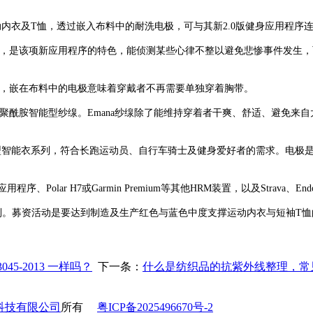
型运动内衣及T恤，透过嵌入布料中的耐洗电极，可与其新2.0版健身应用
ntinel」，是该项新应用程序的特色，能侦测某些心律不整以避免悲惨事件发
用短袖T恤，嵌在布料中的电极意味着穿戴者不再需要单独穿着胸带。
技术的聚酰胺智能型纱缐。Emana纱缐除了能维持穿着者干爽、舒适、避
计的这款新型智能衣系列，符合长跑运动员、自行车骑士及健身爱好者的需求。电极
应用程序、Polar H7或Garmin Premium等其他HRM装置，以及Strava、
。募资活动是要达到制造及生产红色与蓝色中度支撑运动内衣与短袖T恤的目
045-2013 一样吗？
下一条：
什么是纺织品的抗紫外线整理，常
科技有限公司
所有
粤ICP备2025496670号-2