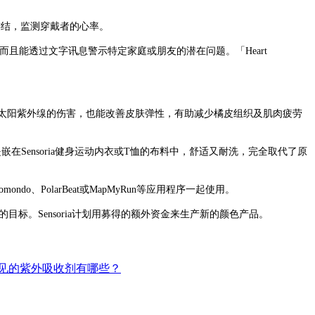
程序连结，监测穿戴者的心率。
生，而且能透过文字讯息警示特定家庭或朋友的潜在问题。「Heart
免来自太阳紫外缐的伤害，也能改善皮肤弹性，有助减少橘皮组织及肌肉疲劳
是嵌在Sensoria健身运动内衣或T恤的布料中，舒适又耐洗，完全取代了原
Endomondo、PolarBeat或MapMyRun等应用程序一起使用。
标。Sensoria计划用募得的额外资金来生产新的颜色产品。
见的紫外吸收剂有哪些？