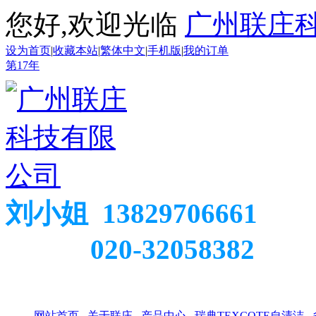
您好,欢迎光临
广州联庄
设为首页
|
收藏本站
|
繁体中文
|
手机版
|
我的订单
第
17
年
刘小姐 13829706661
020-32058382
网站首页
关于联庄
产品中心
瑞典TEXCOTE自清洁