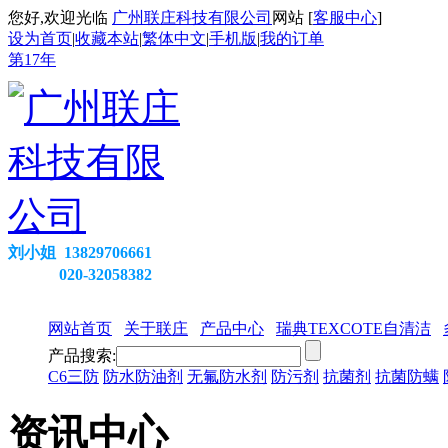
您好,欢迎光临
广州联庄科技有限公司
网站 [
客服中心
]
设为首页
|
收藏本站
|
繁体中文
|
手机版
|
我的订单
第
17
年
刘小姐 13829706661
020-32058382
网站首页
关于联庄
产品中心
瑞典TEXCOTE自清洁
产品搜索:
C6三防
防水防油剂
无氟防水剂
防污剂
抗菌剂
抗菌防螨
资讯中心