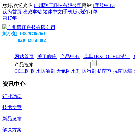
您好,欢迎光临
广州联庄科技有限公司
网站 [
客服中心
]
设为首页
|
收藏本站
|
繁体中文
|
手机版
|
我的订单
第
17
年
刘小姐 13829706661
020-32058382
网站首页
关于联庄
产品中心
瑞典TEXCOTE自清洁
产品搜索:
C6三防
防水防油剂
无氟防水剂
防污剂
抗菌剂
抗菌防螨
资讯中心
行业动态
技术文章
新品发布
解决方案