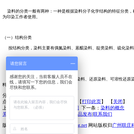
染料的分类一般有两种：一种是根据染料分子化学结构的特征分类，称
为印染工作者使用。
（一）
结构分类
按结构分类，染料主要有偶氮染料、蒽醌染料、靛类染料、硫化染料
请您留言
（二）应用分类
感谢您的关注，当前客服人员不在
按应用分类，染料有直接染料、活性染料、还原染料、可溶性还原染
线，请填写一下您的信息，我们会
料等。
尽快和您联系。
分享到：
点击次数：
更新时间：2016-06-12 【
打印此页
】 【
关闭
】
上一条：
染料应用性能及其适用范围
下一条：
染料的概念
关于联庄
|
标准
|
行业动态
|
技术文章
|
新品发布
|
联系我们
版权所有 2013©
http://www.lianzhuang.net
网站版权归
广州联庄