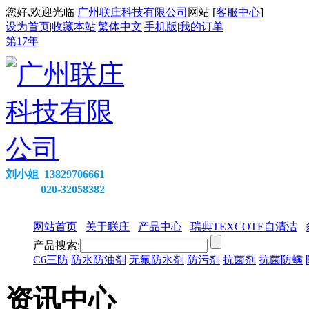
您好,欢迎光临
广州联庄科技有限公司
网站 [
客服中心
]
设为首页
|
收藏本站
|
繁体中文
|
手机版
|
我的订单
第
17
年
刘小姐 13829706661
020-32058382
网站首页
关于联庄
产品中心
瑞典TEXCOTE自清洁
产品搜索:
C6三防
防水防油剂
无氟防水剂
防污剂
抗菌剂
抗菌防螨
资讯中心