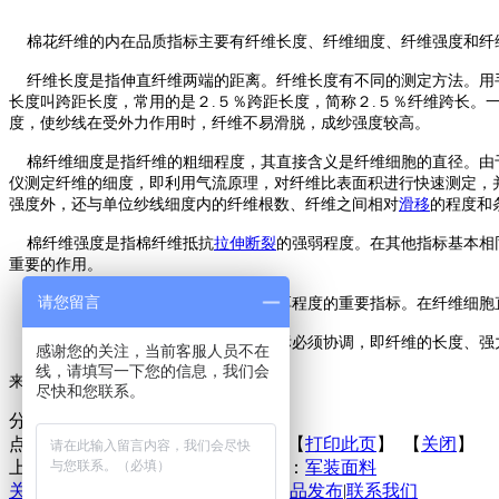
棉花纤维的内在品质指标主要有纤维长度、纤维细度、纤维强度和纤
纤维长度是指伸直纤维两端的距离。纤维长度有不同的测定方法。用手
长度叫跨距长度，常用的是２.５％跨距长度，简称２.５％纤维跨长。
度，使纱线在受外力作用时，纤维不易滑脱，成纱强度较高。
棉纤维细度是指纤维的粗细程度，其直接含义是纤维细胞的直径。由于
仪测定纤维的细度，即利用气流原理，对纤维比表面积进行快速测定，
强度外，还与单位纱线细度内的纤维根数、纤维之间相对
滑移
的程度和
棉纤维强度是指棉纤维抵抗
拉伸断裂
的强弱程度。在其他指标基本相
重要的作用。
请您留言
棉纤维成熟度是一项反映纤维胞壁加厚程度的重要指标。在纤维细胞直
优质原棉纤维要求各主要物理性能指标必须协调，即纤维的长度、强
感谢您的关注，当前客服人员不在
线，请填写一下您的信息，我们会
来源：大耀纺织
尽快和您联系。
分享到：
点击次数：
更新时间：2016-05-13 【
打印此页
】 【
关闭
】
上一条：
透湿=透汽=透气？
下一条：
军装面料
关于联庄
|
标准
|
行业动态
|
技术文章
|
新品发布
|
联系我们