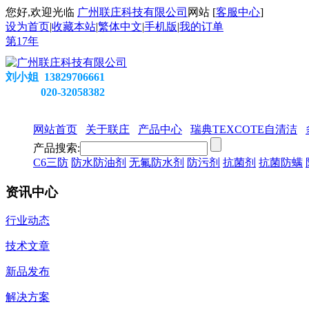
您好,欢迎光临
广州联庄科技有限公司
网站 [
客服中心
]
设为首页
|
收藏本站
|
繁体中文
|
手机版
|
我的订单
第
17
年
刘小姐 13829706661
020-32058382
网站首页
关于联庄
产品中心
瑞典TEXCOTE自清洁
产品搜索:
C6三防
防水防油剂
无氟防水剂
防污剂
抗菌剂
抗菌防螨
资讯中心
行业动态
技术文章
新品发布
解决方案