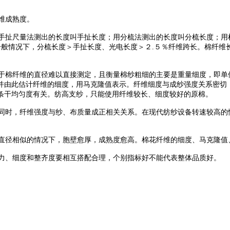
维成熟度。
扯尺量法测出的长度叫手扯长度；用分梳法测出的长度叫分梳长度；用
一般情况下，分梳长度＞手扯长度、光电长度＞２.５％纤维跨长。棉纤
棉纤维的直径难以直接测定，且衡量棉纱粗细的主要是重量细度，即单
并由此估计纤维的细度，用马克隆值表示。纤维细度与成纱强度关系密切
条干均匀度有关。纺高支纱，只能使用纤维较长、细度较好的原棉。
同时，纤维强度与纱、布质量成正相关关系。在现代纺纱设备转速较高的
径相似的情况下，胞壁愈厚，成熟度愈高。棉花纤维的细度、马克隆值
力、细度和整齐度要相互搭配合理，个别指标好不能代表整体品质好。