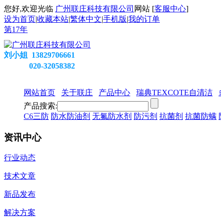
您好,欢迎光临
广州联庄科技有限公司
网站 [
客服中心
]
设为首页
|
收藏本站
|
繁体中文
|
手机版
|
我的订单
第
17
年
刘小姐 13829706661
020-32058382
网站首页
关于联庄
产品中心
瑞典TEXCOTE自清洁
产品搜索:
C6三防
防水防油剂
无氟防水剂
防污剂
抗菌剂
抗菌防螨
资讯中心
行业动态
技术文章
新品发布
解决方案