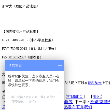
加拿大《危险产品法规》
……
【国内被引用产品标准】
GB/T 31888-2015《中小学生校服》
FZ/T 73025-2013《婴幼儿针织服饰》
FZ/T81001-2007《睡衣套》
请您留言
文章来自：纺织服装检测
感谢您的关注，当前客服人员不在
线，请填写一下您的信息，我们会
延伸了解：关于阻燃又会有什么样的测试方法呢？可以在
德科纳米
上了
尽快和您联系。
分享到：
点击次数：
更新时间：2016-04-30 【
打印此页
】 【
关闭
】
上一条：
市面上甲醛含量容易超标的服装
下一条：
欧盟“新禁
关于联庄
|
标准
|
行业动态
|
技术文章
|
新品发布
|
联系我们