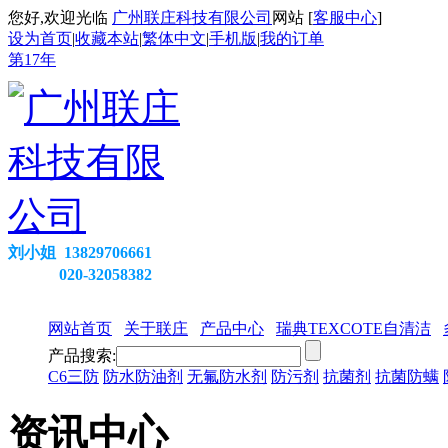
您好,欢迎光临
广州联庄科技有限公司
网站 [
客服中心
]
设为首页
|
收藏本站
|
繁体中文
|
手机版
|
我的订单
第
17
年
刘小姐 13829706661
020-32058382
网站首页
关于联庄
产品中心
瑞典TEXCOTE自清洁
产品搜索:
C6三防
防水防油剂
无氟防水剂
防污剂
抗菌剂
抗菌防螨
资讯中心