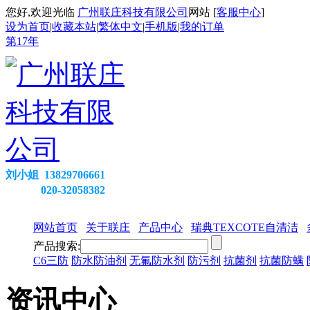
您好,欢迎光临
广州联庄科技有限公司
网站 [
客服中心
]
设为首页
|
收藏本站
|
繁体中文
|
手机版
|
我的订单
第
17
年
刘小姐 13829706661
020-32058382
网站首页
关于联庄
产品中心
瑞典TEXCOTE自清洁
产品搜索:
C6三防
防水防油剂
无氟防水剂
防污剂
抗菌剂
抗菌防螨
资讯中心