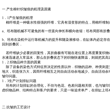
一.产生棉针织皱痕的机理及因素
1．1产生皱痕的机理
棉纤维是一种吸水性很强的纤维．它具有湿变形的特点，用棉纤维制
a、坯布随机械不可避免的有一些直向伸长和横向收缩：坯布局部有折
b、坯布在染机中运行靠机械力的提升和随染液移动，在缸体内必定存在
回到折叠区．
若纤维缺少必要的回复性，其折曲极有可能在老位置上再度重复织物在
水液迅速进入常温水．那么在折叠状态下的织物快速降温，则就把其高
1．2.织物品种方面的因素
除了设备的染色方式特征所决定的性质以外．织物的品种、种类则是另
地大，织造张力大，因而纤维相互之间自由活动余地减少。自由活动余
皱印问题。
1．3生产计划排缸问题
坯布的计划排缸的合理化，不但与色花、色差问题相关联，也与皱印问题
虑织物品种、结构特点和客户的要求，只是一味追求单产，在排缸上坯
二.抗皱的工艺设计