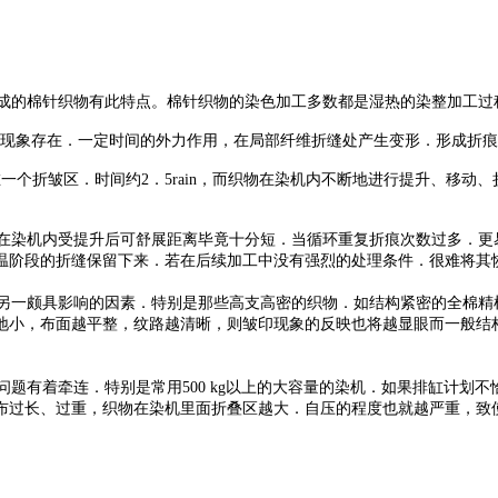
成的棉针织物有此特点。棉针织物的染色加工多数都是湿热的染整加工过
叠现象存在．一定时间的外力作用，在局部纤维折缝处产生变形．形成折
一个折皱区．时间约2．5rain，而织物在染机内不断地进行提升、移动
染机内受提升后可舒展距离毕竟十分短．当循环重复折痕次数过多．更
温阶段的折缝保留下来．若在后续加工中没有强烈的处理条件．很难将其
一颇具影响的因素．特别是那些高支高密的织物．如结构紧密的全棉精
地小，布面越平整，纹路越清晰，则皱印现象的反映也将越显眼而一般结
有着牵连．特别是常用500 kg以上的大容量的染机．如果排缸计划
布过长、过重，织物在染机里面折叠区越大．自压的程度也就越严重，致