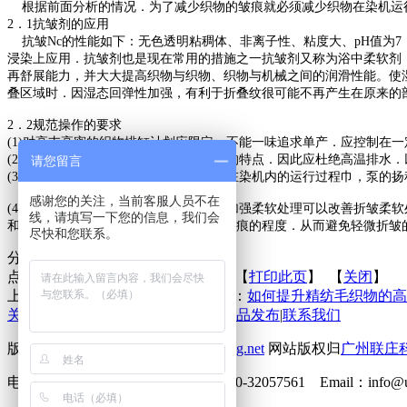
根据前面分析的情况．为了减少织物的皱痕就必须减少织物在染机运
2．1抗皱剂的应用
抗皱Nc的性能如下：无色透明粘稠体、非离子性、粘度大、pH值为
浸染上应用．抗皱剂也是现在常用的措施之一抗皱剂又称为浴中柔软剂
再舒展能力，并大大提高织物与织物、织物与机械之间的润滑性能。使
叠区域时．因湿态回弹性加强，有利于折叠纹很可能不再产生在原来的
2．2规范操作的要求
(1)对高支高密的织物排缸计划应限定，不能一味追求单产．应控制在一
(2)控制降温速度，根据棉纤维湿热变形的特点．因此应杜绝高温排水．以1
请您留言
(3)控制机台泵的流量、布速等如果坯布在染机内的运行过程巾，泵的
感谢您的关注，当前客服人员不在
(4)加强柔软处理．已形成折皱的坯布如加强柔软处理可以改善折皱柔
线，请填写一下您的信息，我们会
和纱线尽可能的恢复原状．改善折皱和折痕的程度．从而避免轻微折皱
尽快和您联系。
分享到：
点击次数：
更新时间：2016-03-08 【
打印此页
】 【
关闭
】
上一条：
牛仔布的手感整理
下一条：
如何提升精纺毛织物的高
关于联庄
|
标准
|
行业动态
|
技术文章
|
新品发布
|
联系我们
版权所有 2013©
http://www.lianzhuang.net
网站版权归
广州联庄
电话：86-20-32058382 传真：86-20-32057561 Emai