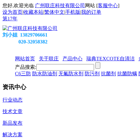
您好,欢迎光临
广州联庄科技有限公司
网站 [
客服中心
]
设为首页
|
收藏本站
|
繁体中文
|
手机版
|
我的订单
第
17
年
刘小姐 13829706661
020-32058382
网站首页
关于联庄
产品中心
瑞典TEXCOTE自清洁
产品搜索:
C6三防
防水防油剂
无氟防水剂
防污剂
抗菌剂
抗菌防螨
资讯中心
行业动态
技术文章
新品发布
解决方案