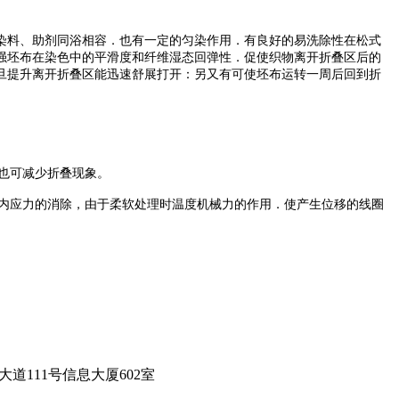
染料、助剂同浴相容．也有一定的匀染作用．有良好的易洗除性在松式
强坯布在染色中的平滑度和纤维湿态回弹性．促使织物离开折叠区后的
旦提升离开折叠区能迅速舒展打开：另又有可使坯布运转一周后回到折
．也可减少折叠现象。
快内应力的消除，由于柔软处理时温度机械力的作用．使产生位移的线圈
城科学大道111号信息大厦602室