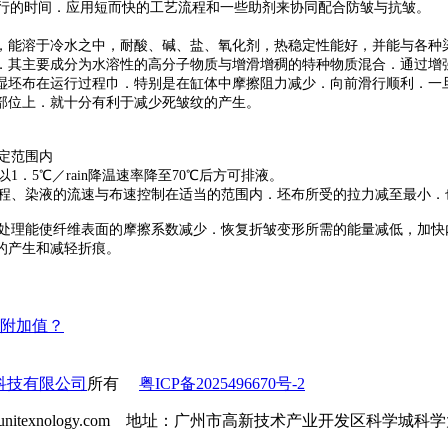
行的时间．应用短而快的工艺流程和一些助剂来协同配合防皱与抗皱。
7，能溶于冷水之中，耐酸、碱、盐、氧化剂，热稳定性能好，并能与各种
．其主要成分为水溶性的高分子物质与增滑增稠的特种物质混合．通过增
湿坯布在运行过程巾．特别是在缸体中摩擦阻力减少．向前滑行顺利．一
部位上．就十分有利于减少死皱纹的产生。
定范围内
．5℃／rain降温速率降至70℃后方可排液。
扬程、染液的流速与布速控制在适当的范围内．坯布所受的拉力减至最小
软处理能使纤维表面的摩擦系数减少．恢复折皱变形所需的能量减低，加
的产生和减轻折痕。
附加值？
科技有限公司
所有
粤ICP备2025496670号-2
l：info@unitexnology.com 地址：广州市高新技术产业开发区科学