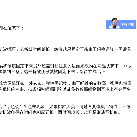
程在湿态下；
痕；
、折皱循环，若折皱时间越长，皱痕越易固定下来由于织物运转一周后又
易将皱痕固定下来另外还需引起注意的是如果织物在高温状态下．排尽
恢复到平整，这样折皱变形就被固定下来，保留在成品上。
梳大园机汗布、外衣布、弹性类织物，由于纤维的支数高，密度也相应
构疏松的网眼、抽条棉毛纬编织物以及多数经编织物则基本上不会产生
不恰当，也会产生色差现象，如果排缸人员不清楚各具体机台特性，不考
使折皱印保存时问也相应延长．而时间越长．越容易形成死折痕。