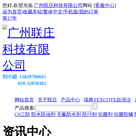
您好,欢迎光临
广州联庄科技有限公司
网站 [
客服中心
]
设为首页
|
收藏本站
|
繁体中文
|
手机版
|
我的订单
第
17
年
刘小姐 13829706661
020-32058382
网站首页
关于联庄
产品中心
瑞典TEXCOTE自清洁
产品搜索:
C6三防
防水防油剂
无氟防水剂
防污剂
抗菌剂
抗菌防螨
资讯中心