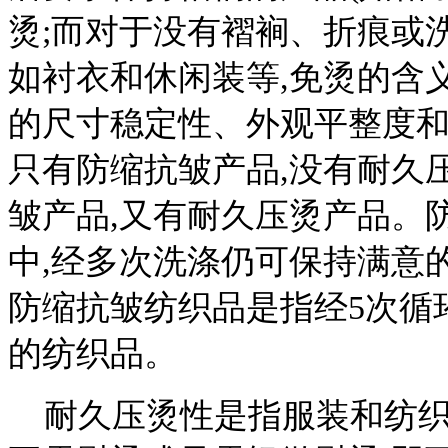
烫;而对于没有褶裥、折痕或
如衬衣和休闲装等,免烫的含
的尺寸稳定性、外观平整度和
只有防缩抗皱产品,没有耐久
皱产品,又有耐久压烫产品。
中,经多次洗涤仍可保持满意
防缩抗皱纺织品是指经5次循
的纺织品。
耐久压烫性是指服装和纺织