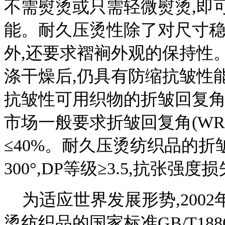
不需熨烫或只需轻微熨烫,即
能。耐久压烫性除了对尺寸
外,还要求褶裥外观的保持性
涤干燥后,仍具有防缩抗皱性
抗皱性可用织物的折皱回复角
市场一般要求折皱回复角(WRA)
≤40%。耐久压烫纺织品的折皱
300°,DP等级≥3.5,抗张强度损
为适应世界发展形势,200
烫纺织品的国家标准GB/T188