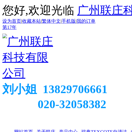
您好,欢迎光临
广州联庄
设为首页
|
收藏本站
|
繁体中文
|
手机版
|
我的订单
第
17
年
刘小姐 13829706661
020-32058382
网站首页
关于联庄
产品中心
瑞典TEXCOTE自清洁