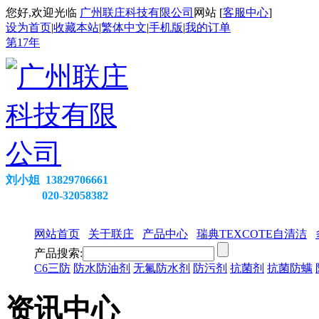
您好,欢迎光临
广州联庄科技有限公司
网站 [
客服中心
]
设为首页
|
收藏本站
|
繁体中文
|
手机版
|
我的订单
第
17
年
刘小姐 13829706661
020-32058382
网站首页
关于联庄
产品中心
瑞典TEXCOTE自清洁
产品搜索:
C6三防
防水防油剂
无氟防水剂
防污剂
抗菌剂
抗菌防螨
资讯中心