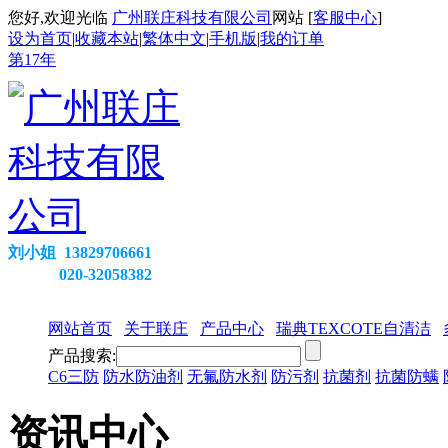
您好,欢迎光临
广州联庄科技有限公司
网站 [
客服中心
]
设为首页
|
收藏本站
|
繁体中文
|
手机版
|
我的订单
第
17
年
刘小姐 13829706661
020-32058382
网站首页
关于联庄
产品中心
瑞典TEXCOTE自清洁
产品搜索:
C6三防
防水防油剂
无氟防水剂
防污剂
抗菌剂
抗菌防螨
资讯中心