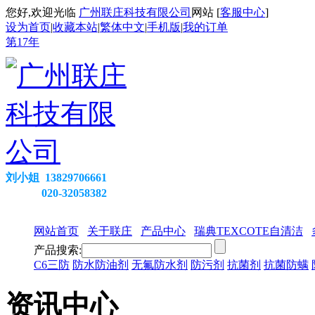
您好,欢迎光临
广州联庄科技有限公司
网站 [
客服中心
]
设为首页
|
收藏本站
|
繁体中文
|
手机版
|
我的订单
第
17
年
刘小姐 13829706661
020-32058382
网站首页
关于联庄
产品中心
瑞典TEXCOTE自清洁
产品搜索:
C6三防
防水防油剂
无氟防水剂
防污剂
抗菌剂
抗菌防螨
资讯中心