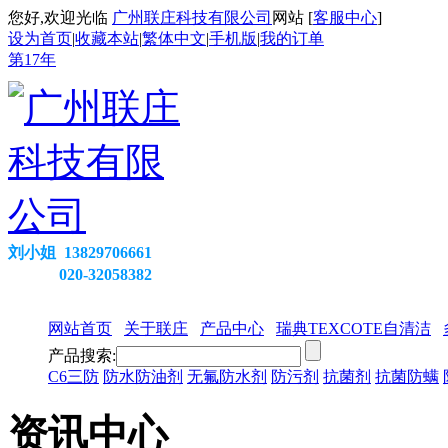
您好,欢迎光临
广州联庄科技有限公司
网站 [
客服中心
]
设为首页
|
收藏本站
|
繁体中文
|
手机版
|
我的订单
第
17
年
刘小姐 13829706661
020-32058382
网站首页
关于联庄
产品中心
瑞典TEXCOTE自清洁
产品搜索:
C6三防
防水防油剂
无氟防水剂
防污剂
抗菌剂
抗菌防螨
资讯中心