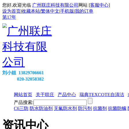
您好,欢迎光临
广州联庄科技有限公司
网站 [
客服中心
]
设为首页
|
收藏本站
|
繁体中文
|
手机版
|
我的订单
第
17
年
刘小姐 13829706661
020-32058382
网站首页
关于联庄
产品中心
瑞典TEXCOTE自清洁
产品搜索:
C6三防
防水防油剂
无氟防水剂
防污剂
抗菌剂
抗菌防螨
资讯中心