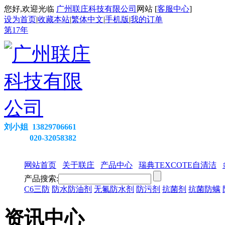
您好,欢迎光临
广州联庄科技有限公司
网站 [
客服中心
]
设为首页
|
收藏本站
|
繁体中文
|
手机版
|
我的订单
第
17
年
刘小姐 13829706661
020-32058382
网站首页
关于联庄
产品中心
瑞典TEXCOTE自清洁
产品搜索:
C6三防
防水防油剂
无氟防水剂
防污剂
抗菌剂
抗菌防螨
资讯中心