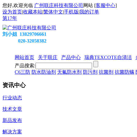
您好,欢迎光临
广州联庄科技有限公司
网站 [
客服中心
]
设为首页
|
收藏本站
|
繁体中文
|
手机版
|
我的订单
第
17
年
刘小姐 13829706661
020-32058382
网站首页
关于联庄
产品中心
瑞典TEXCOTE自清洁
产品搜索:
C6三防
防水防油剂
无氟防水剂
防污剂
抗菌剂
抗菌防螨
资讯中心
行业动态
技术文章
新品发布
解决方案