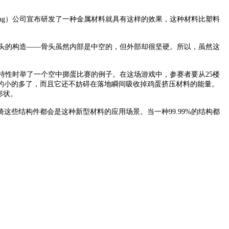
ing）公司宣布研发了一种金属材料就具有这样的效果，这种材料比塑料
头的构造——骨头虽然内部是中空的，但外部却很坚硬。所以，虽然这
性时举了一个空中掷蛋比赛的例子。在这场游戏中，参赛者要从25楼
的小的多了，而且它还不妨碍在落地瞬间吸收掉鸡蛋挤压材料的能量。
来的形状。
结构件都会是这种新型材料的应用场景。当一种99.99%的结构都
城科学大道111号信息大厦602室