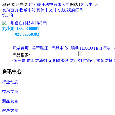
您好,欢迎光临
广州联庄科技有限公司
网站 [
客服中心
]
设为首页
|
收藏本站
|
繁体中文
|
手机版
|
我的订单
第
17
年
刘小姐 13829706661
020-32058382
网站首页
关于联庄
产品中心
瑞典TEXCOTE自清洁
产品搜索:
C6三防
防水防油剂
无氟防水剂
防污剂
抗菌剂
抗菌防螨
资讯中心
行业动态
技术文章
新品发布
解决方案