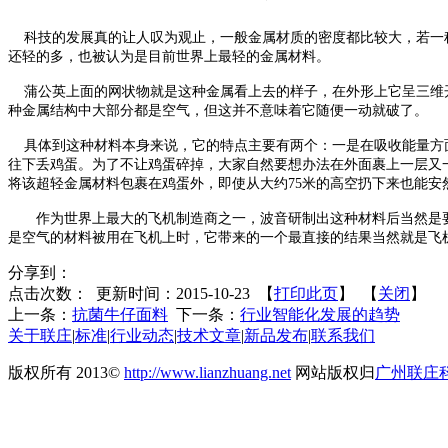
科技的发展真的让人叹为观止，一般金属材质的密度都比较大，若一种金属
还轻的多，也被认为是目前世界上最轻的金属材料。
蒲公英上面的网状物就是这种金属看上去的样子，在外形上它呈三维开
种金属结构中大部分都是空气，但这并不意味着它随便一动就破了。
具体到这种材料本身来说，它的特点主要有两个：一是在吸收能量方面
往下丢鸡蛋。为了不让鸡蛋碎掉，大家自然要想办法在外面裹上一层又
将该超轻金属材料包裹在鸡蛋外，即使从大约75米的高空扔下来也能
作为世界上最大的飞机制造商之一，波音研制出这种材料后当然是要把
是空气的材料被用在飞机上时，它带来的一个最直接的结果当然就是飞
分享到：
点击次数：
更新时间：2015-10-23 【
打印此页
】 【
关闭
】
上一条：
抗菌牛仔面料
下一条：
行业智能化发展的趋势
关于联庄
|
标准
|
行业动态
|
技术文章
|
新品发布
|
联系我们
版权所有 2013©
http://www.lianzhuang.net
网站版权归
广州联庄
电话：86-20-32058382 传真：86-20-32057561 Emai