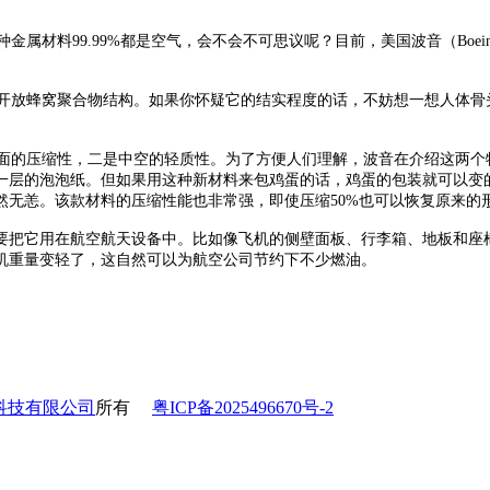
材料99.99%都是空气，会不会不可思议呢？目前，美国波音（Boe
放蜂窝聚合物结构。如果你怀疑它的结实程度的话，不妨想一想人体骨
的压缩性，二是中空的轻质性。为了方便人们理解，波音在介绍这两个特
一层的泡泡纸。但如果用这种新材料来包鸡蛋的话，鸡蛋的包装就可以变
安然无恙。该款材料的压缩性能也非常强，即使压缩50%也可以恢复原
它用在航空航天设备中。比如像飞机的侧壁面板、行李箱、地板和座椅这些
机重量变轻了，这自然可以为航空公司节约下不少燃油。
科技有限公司
所有
粤ICP备2025496670号-2
l：info@unitexnology.com 地址：广州市高新技术产业开发区科学