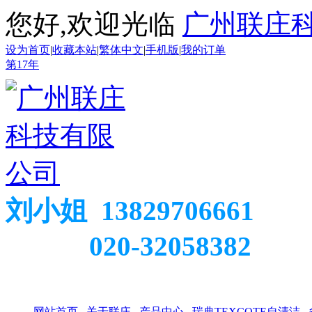
您好,欢迎光临
广州联庄
设为首页
|
收藏本站
|
繁体中文
|
手机版
|
我的订单
第
17
年
刘小姐 13829706661
020-32058382
网站首页
关于联庄
产品中心
瑞典TEXCOTE自清洁