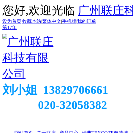
您好,欢迎光临
广州联庄
设为首页
|
收藏本站
|
繁体中文
|
手机版
|
我的订单
第
17
年
刘小姐 13829706661
020-32058382
网站首页
关于联庄
产品中心
瑞典TEXCOTE自清洁