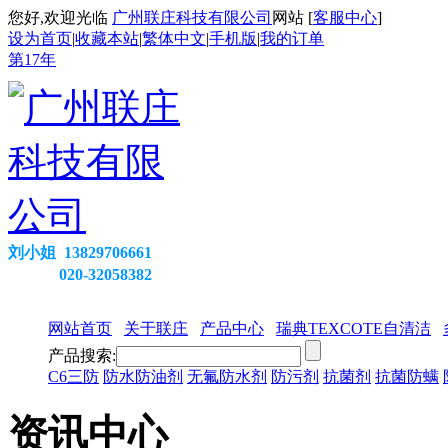
您好,欢迎光临
广州联庄科技有限公司
网站 [
客服中心
]
设为首页
|
收藏本站
|
繁体中文
|
手机版
|
我的订单
第
17
年
刘小姐 13829706661
020-32058382
网站首页
关于联庄
产品中心
瑞典TEXCOTE自清洁
产品搜索:
C6三防
防水防油剂
无氟防水剂
防污剂
抗菌剂
抗菌防螨
资讯中心