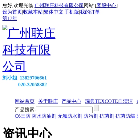
您好,欢迎光临
广州联庄科技有限公司
网站 [
客服中心
]
设为首页
|
收藏本站
|
繁体中文
|
手机版
|
我的订单
第
17
年
刘小姐 13829706661
020-32058382
网站首页
关于联庄
产品中心
瑞典TEXCOTE自清洁
产品搜索:
C6三防
防水防油剂
无氟防水剂
防污剂
抗菌剂
抗菌防螨
资讯中心