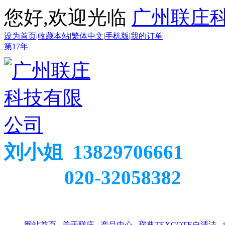
您好,欢迎光临
广州联庄
设为首页
|
收藏本站
|
繁体中文
|
手机版
|
我的订单
第
17
年
刘小姐 13829706661
020-32058382
网站首页
关于联庄
产品中心
瑞典TEXCOTE自清洁