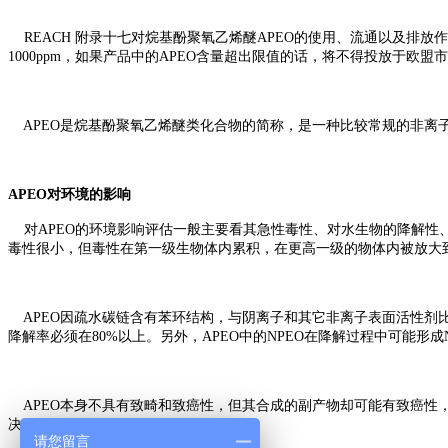
REACH 附录十七对烷基酚聚氧乙烯醚APEO的使用、流通以及排放作
1000ppm，如果产品中的APEO含量超出限值的话，将不得投放于欧盟
APEO是烷基酚聚氧乙烯醚类化合物的简称，是一种比较常规的非离
APEO对环境的影响
对APEO的环境影响评估一般主要看其急性毒性、对水生物的降解性、致
毒性很小，但毒性在第一级生物体内累积，在更高一级的物体内被放大
APEO因疏水碳链含有苯环结构，与阴离子和其它非离子表面活性剂比较，
降解率必须在80%以上。另外，APEO中的NPEO在降解过程中可能
APEO本身不具有致畸和致癌性，但其合成的副产物却可能有致癌性，
决。
请您留言