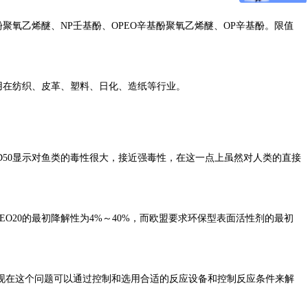
酚聚氧乙烯醚、NP壬基酚、OPEO辛基酚聚氧乙烯醚、OP辛基酚。限值
用在纺织、皮革、塑料、日化、造纸等行业。
LD50显示对鱼类的毒性很大，接近强毒性，在这一点上虽然对人类的直接
EO20的最初降解性为4%～40%，而欧盟要求环保型表面活性剂的最初
而现在这个问题可以通过控制和选用合适的反应设备和控制反应条件来解