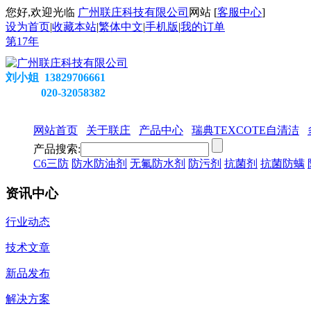
您好,欢迎光临
广州联庄科技有限公司
网站 [
客服中心
]
设为首页
|
收藏本站
|
繁体中文
|
手机版
|
我的订单
第
17
年
刘小姐 13829706661
020-32058382
网站首页
关于联庄
产品中心
瑞典TEXCOTE自清洁
产品搜索:
C6三防
防水防油剂
无氟防水剂
防污剂
抗菌剂
抗菌防螨
资讯中心
行业动态
技术文章
新品发布
解决方案