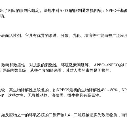
出了相应的限制和规定。法规中对APEO的限制通常指四项：NPEO壬基
市场。
子表面活性剂。它具有优异的渗透、分散、乳化、增溶等性能而被广泛应
畸和致癌性、对皮肤的刺激性、环境激素问题等。 APEO中NPEO的
到更高的数量级，从整个食物链来看，其对人类的毒性是间接的。
其生物降解性是较差的，如NPEO9最初的生物降解性4%～80%，NP
形成NP，这些对鱼、无脊椎动物、海藻类、微生物具有高毒性。
如反应物之一的环氧乙烷的二聚产物1,4－二噁烷被证实为致癌物质，