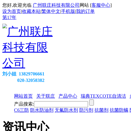
您好,欢迎光临
广州联庄科技有限公司
网站 [
客服中心
]
设为首页
|
收藏本站
|
繁体中文
|
手机版
|
我的订单
第
17
年
刘小姐 13829706661
020-32058382
网站首页
关于联庄
产品中心
瑞典TEXCOTE自清洁
产品搜索:
C6三防
防水防油剂
无氟防水剂
防污剂
抗菌剂
抗菌防螨
资讯中心