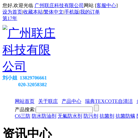
您好,欢迎光临
广州联庄科技有限公司
网站 [
客服中心
]
设为首页
|
收藏本站
|
繁体中文
|
手机版
|
我的订单
第
17
年
刘小姐 13829706661
020-32058382
网站首页
关于联庄
产品中心
瑞典TEXCOTE自清洁
产品搜索:
C6三防
防水防油剂
无氟防水剂
防污剂
抗菌剂
抗菌防螨
资讯中心