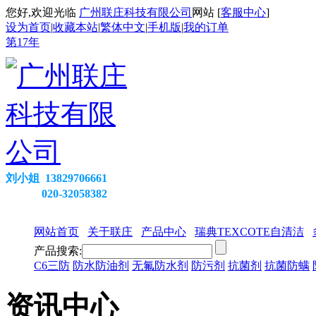
您好,欢迎光临
广州联庄科技有限公司
网站 [
客服中心
]
设为首页
|
收藏本站
|
繁体中文
|
手机版
|
我的订单
第
17
年
刘小姐 13829706661
020-32058382
网站首页
关于联庄
产品中心
瑞典TEXCOTE自清洁
产品搜索:
C6三防
防水防油剂
无氟防水剂
防污剂
抗菌剂
抗菌防螨
资讯中心