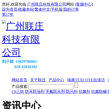
您好,欢迎光临
广州联庄科技有限公司
网站 [
客服中心
]
设为首页
|
收藏本站
|
繁体中文
|
手机版
|
我的订单
第
17
年
刘小姐 13829706661
020-32058382
网站首页
关于联庄
产品中心
瑞典TEXCOTE自清洁
产品搜索:
C6三防
防水防油剂
无氟防水剂
防污剂
抗菌剂
抗菌防螨
资讯中心