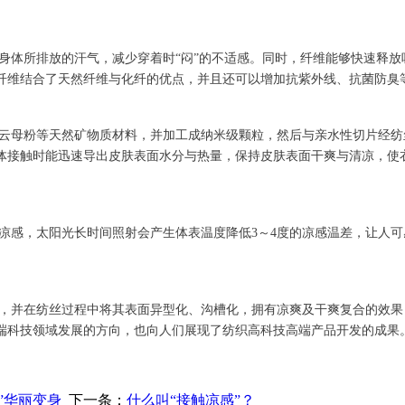
身体所排放的汗气，减少穿着时“闷”的不适感。同时，纤维能够快速释
纤维结合了天然纤维与化纤的优点，并且还可以增加抗紫外线、抗菌防臭
云母粉等天然矿物质材料，并加工成纳米级颗粒，然后与亲水性切片经纺
体接触时能迅速导出皮肤表面水分与热量，保持皮肤表面干爽与清凉，使
间凉感，太阳光长时间照射会产生体表温度降低3～4度的凉感温差，让人
，并在纺丝过程中将其表面异型化、沟槽化，拥有凉爽及干爽复合的效果
端科技领域发展的方向，也向人们展现了纺织高科技高端产品开发的成果
”华丽变身
下一条：
什么叫“接触凉感”？