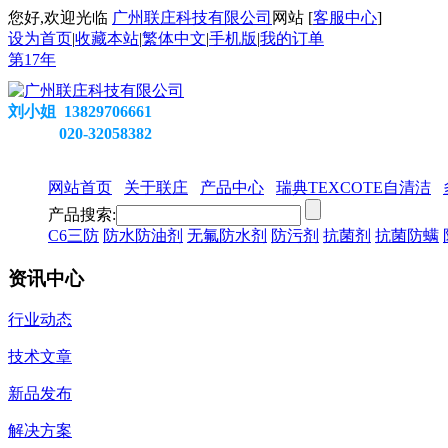
您好,欢迎光临
广州联庄科技有限公司
网站 [
客服中心
]
设为首页
|
收藏本站
|
繁体中文
|
手机版
|
我的订单
第
17
年
刘小姐 13829706661
020-32058382
网站首页
关于联庄
产品中心
瑞典TEXCOTE自清洁
产品搜索:
C6三防
防水防油剂
无氟防水剂
防污剂
抗菌剂
抗菌防螨
资讯中心
行业动态
技术文章
新品发布
解决方案