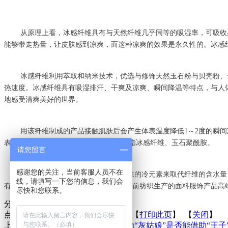
从原理上看，
冰感
纤维具有与天然纤维几乎同等的吸湿率，可吸收
能够带走热量，让皮肤感到凉爽，而这种凉爽的效果是永久性的。
冰感
冰感
纤维利用萃取和纳米技术，优选与修饰天然玉石粉与贝壳粉、
热速度。
冰感
纤维具有吸湿排汗、干爽及凉爽、瞬间降温等特点，与人
地感受清爽美好的世界。
用该纤维制成的产品接触肌肤后会产生体表温度降低1～2度的瞬
表产品有聚酰胺6凉感纤维、无机复合聚酯
冰感
纤维、玉石聚酰胺。
请您留言
感谢您的关注，当前客服人员不在
冰感
纤维运用纤维矿物质所散发出来的冷元素来取代纤维的含水量
线，请填写一下您的信息，我们会
有永久性，不受洗涤次数的影响，这是当前纺织生产的面料服饰产品高
尽快和您联系。
分享到：
点击次数：
更新时间：2015-05-26 【
打印此页
】 【
关闭
】
上一条：
小米与李宁的合作，被喻为“灰姑娘”是否能借助“王子