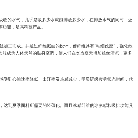
放吸收的水气，几乎是吸多少水就能排放多少水，在排放水气的同时，还
等功能，是高科技产品。
丝加工而成。并通过纤维截面的设计，使纤维具有“毛细效应”，强化散
衣服成为人体天然的贴身空调，使人们在炎热夏天增加丝丝清凉，更多
可感受到心跳速率降低、出汗率及热感减少，明显延缓疲劳状态时间，代
，达到夏季面料所需要的轻薄化。而且
冰感
纤维的
冰
凉感和吸排功能具
。