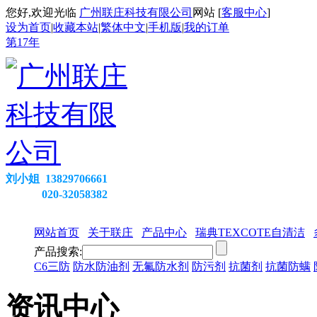
您好,欢迎光临
广州联庄科技有限公司
网站 [
客服中心
]
设为首页
|
收藏本站
|
繁体中文
|
手机版
|
我的订单
第
17
年
刘小姐 13829706661
020-32058382
网站首页
关于联庄
产品中心
瑞典TEXCOTE自清洁
产品搜索:
C6三防
防水防油剂
无氟防水剂
防污剂
抗菌剂
抗菌防螨
资讯中心