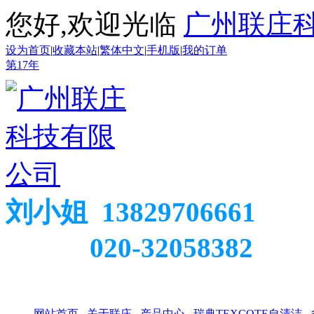
您好,欢迎光临
广州联庄
设为首页
|
收藏本站
|
繁体中文
|
手机版
|
我的订单
第
17
年
刘小姐 13829706661
020-32058382
网站首页
关于联庄
产品中心
瑞典TEXCOTE自清洁