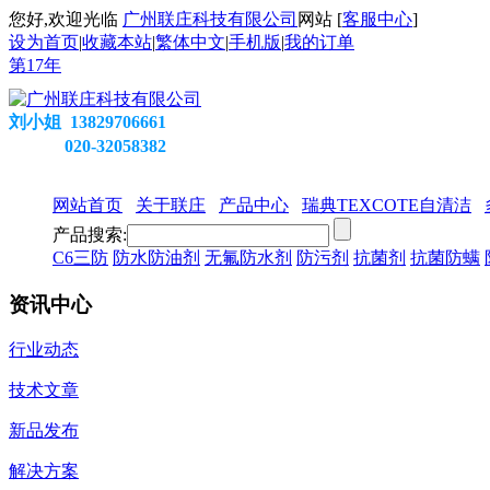
您好,欢迎光临
广州联庄科技有限公司
网站 [
客服中心
]
设为首页
|
收藏本站
|
繁体中文
|
手机版
|
我的订单
第
17
年
刘小姐 13829706661
020-32058382
网站首页
关于联庄
产品中心
瑞典TEXCOTE自清洁
产品搜索:
C6三防
防水防油剂
无氟防水剂
防污剂
抗菌剂
抗菌防螨
资讯中心
行业动态
技术文章
新品发布
解决方案