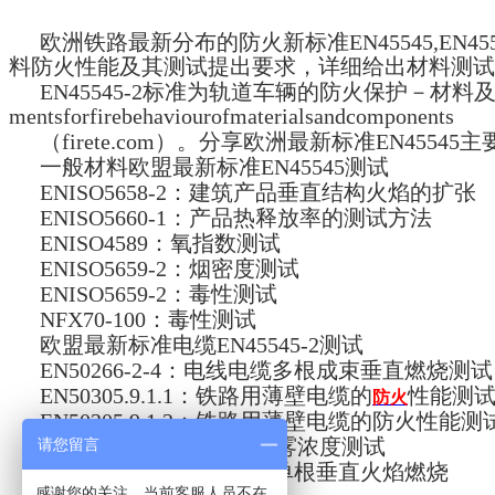
欧洲铁路最新分布的防火新标准EN45545
,
EN
料防火性能及其测试提出要求，详细给出材料测试的
EN45545-2标准为轨道车辆的防火保护－材料及构件的防火性能要求。
mentsforfirebehaviourofmaterialsandcomponents
（
firete.com
）。分享欧洲最新标准EN45545
一般材料欧盟最新标准EN45545测试
ENISO5658-2：建筑产品垂直结构火焰的扩张
ENISO5660-1：产品热释放率的测试方法
ENISO4589：氧指数测试
ENISO5659-2：烟密度测试
ENISO5659-2：毒性测试
NFX70-100：毒性测试
欧盟最新标准电缆EN45545-2测试
EN50266-2-4：电线电缆多根成束垂直燃烧测
EN50305.9.1.1：铁路用薄壁电缆的
性能测试
防火
EN50305.9.1.2：铁路用薄壁电缆的防火性能测
EN61034-2：电线电缆烟雾浓度测试
请您留言
EN60332-1-2：电线电缆单根垂直火焰燃烧
感谢您的关注，当前客服人员不在