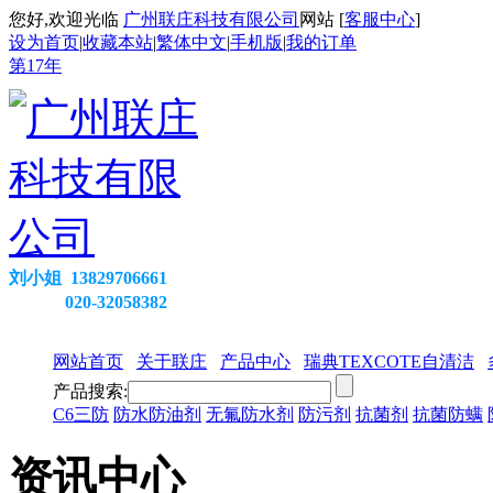
您好,欢迎光临
广州联庄科技有限公司
网站 [
客服中心
]
设为首页
|
收藏本站
|
繁体中文
|
手机版
|
我的订单
第
17
年
刘小姐 13829706661
020-32058382
网站首页
关于联庄
产品中心
瑞典TEXCOTE自清洁
产品搜索:
C6三防
防水防油剂
无氟防水剂
防污剂
抗菌剂
抗菌防螨
资讯中心