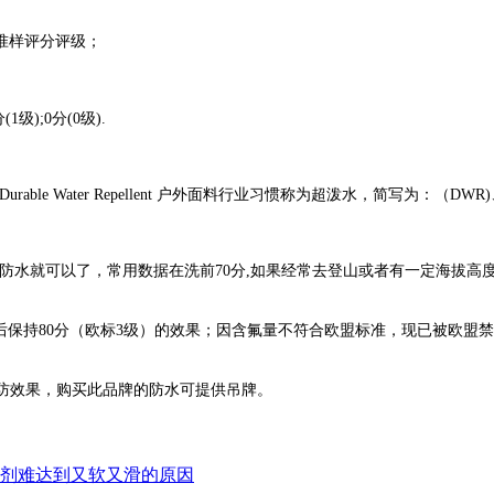
准样评分评级；
1级);0分(0级).
Durable Water Repellent 户外面料行业习惯称为超泼水，简写为：（
通防水就可以了，常用数据在洗前70分,如果经常去登山或者有一定海拔
保持80分（欧标3级）的效果；因含氟量不符合欧盟标准，现已被欧盟禁用。现在
三防效果，购买此品牌的防水可提供吊牌。
剂难达到又软又滑的原因