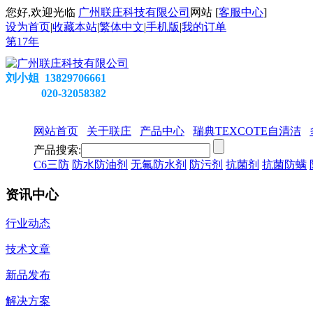
您好,欢迎光临
广州联庄科技有限公司
网站 [
客服中心
]
设为首页
|
收藏本站
|
繁体中文
|
手机版
|
我的订单
第
17
年
刘小姐 13829706661
020-32058382
网站首页
关于联庄
产品中心
瑞典TEXCOTE自清洁
产品搜索:
C6三防
防水防油剂
无氟防水剂
防污剂
抗菌剂
抗菌防螨
资讯中心
行业动态
技术文章
新品发布
解决方案