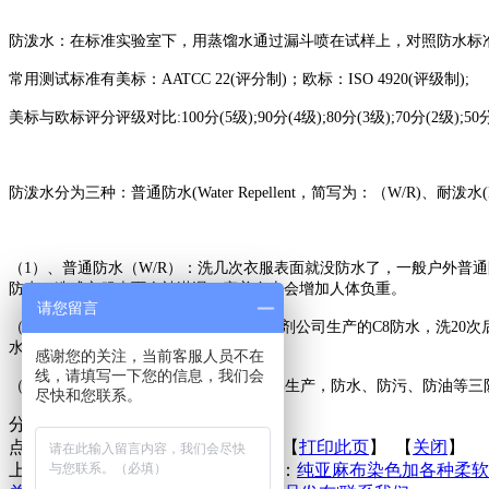
防泼水：在标准实验室下，用蒸馏水通过漏斗喷在试样上，对照防水标
常用测试标准有美标：AATCC 22(评分制)；欧标：ISO 4920(评级制);
美标与欧标评分评级对比:100分(5级);90分(4级);80分(3级);70分(2级);50分(
防泼水分为三种：普通防水(Water Repellent，简写为：（W/R)、耐泼水(
（1）、普通防水（W/R）：洗几次衣服表面就没防水了，一般户外普
防水，造成衣服表面会被淋湿，穿着身上会增加人体负重。
请您留言
（2）、超泼水（DWR）：市面上很多助剂公司生产的C8防水，洗20次后
水洗5-10次后保持80分的效果。
感谢您的关注，当前客服人员不在
线，请填写一下您的信息，我们会
（3）、德科纳米（DEKENANO），瑞典生产，防水、防污、防油等
尽快和您联系。
分享到：
点击次数：
更新时间：2015-03-25 【
打印此页
】 【
关闭
】
上一条：
静水压的测试标准
下一条：
纯亚麻布染色加各种柔软