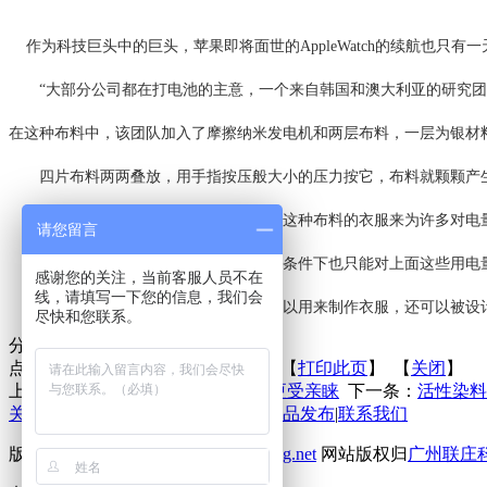
作为科技巨头中的巨头，苹果即将面世的AppleWatch的续航也只
“大部分公司都在打电池的主意，一个来自韩国和澳大利亚的研究团队
在这种布料中，该团队加入了摩擦纳米发电机和两层布料，一层为银材
四片布料两两叠放，用手指按压般大小的压力按它，布料就颗颗产生了平
在一次测试中，研究团队演示了使用这种布料的衣服来为许多对电量
请您留言
虽然这次的尝试还处在初期，在测试条件下也只能对上面这些用电量
感谢您的关注，当前客服人员不在
线，请填写一下您的信息，我们会
按照研究人员设想，这种材料不止可以用来制作衣服，还可以被设计
尽快和您联系。
分享到：
点击次数：
更新时间：2015-03-16 【
打印此页
】 【
关闭
】
上一条：
户外运动品中，智能设备更受亲睐
下一条：
活性染料
关于联庄
|
标准
|
行业动态
|
技术文章
|
新品发布
|
联系我们
版权所有 2013©
http://www.lianzhuang.net
网站版权归
广州联庄