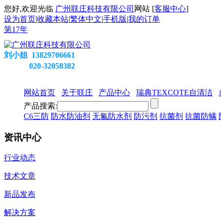
您好,欢迎光临
广州联庄科技有限公司
网站 [
客服中心
]
设为首页
|
收藏本站
|
繁体中文
|
手机版
|
我的订单
第
17
年
刘小姐 13829706661
020-32058382
网站首页
关于联庄
产品中心
瑞典TEXCOTE自清洁
产品搜索:
C6三防
防水防油剂
无氟防水剂
防污剂
抗菌剂
抗菌防螨
资讯中心
行业动态
技术文章
新品发布
解决方案