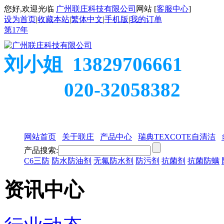
您好,欢迎光临
广州联庄科技有限公司
网站 [
客服中心
]
设为首页
|
收藏本站
|
繁体中文
|
手机版
|
我的订单
第
17
年
刘小姐 13829706661
020-32058382
网站首页
关于联庄
产品中心
瑞典TEXCOTE自清洁
产品搜索:
C6三防
防水防油剂
无氟防水剂
防污剂
抗菌剂
抗菌防螨
资讯中心